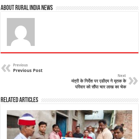
ts
e
t
e
l
e
r
About Rural India News
A
b
e
dI
r
e
p
o
r
n
e
p
o
st
k
Previous
Previous Post
Next
मंत्री के निर्देश पर एडीएम ने मृतक के
परिवार को सौंपा चार लाख का चेक
Related Articles