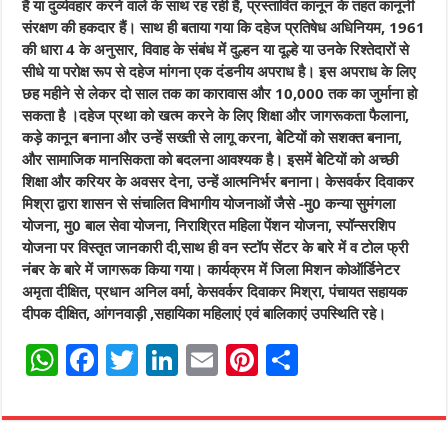
हैं या दुर्व्यवहार करने वाले के साथ रह रही हैं, प्रस्तावित कानून के तहत कानूनी
संरक्षण की हकदार हैं। साथ ही बताया गया कि दहेज प्रतिषेध अधिनियम, 1961
की धारा 4 के अनुसार, विवाह के संबंध में दुल्हन या दूल्हे या उनके रिश्तेदारों से
सीधे या परोक्ष रूप से दहेज मांगना एक दंडनीय अपराध है। इस अपराध के लिए
छह महीने से लेकर दो साल तक का कारावास और 10,000 तक का जुर्माना हो
सकता है ।दहेज प्रथा को खत्म करने के लिए शिक्षा और जागरूकता फैलाना,
कड़े कानून बनाना और उन्हें सख्ती से लागू करना, बेटियों को सशक्त बनाना,
और सामाजिक मानसिकता को बदलना आवश्यक है। इसमें बेटियों को अच्छी
शिक्षा और करियर के अवसर देना, उन्हें आत्मनिर्भर बनाना। केसवर्कर दिवाकर
मिश्रा द्वारा शासन से संचालित विभागीय योजनाओं जैसे -मु0 कन्या सुमंगला
योजना, मु0 बाल सेवा योजना, निराश्रित महिला पेंशन योजना, स्पॉन्सरशिप
योजना पर विस्तृत जानकारी दी,साथ ही वन स्टॉप सेंटर के बारे में व टोल फ्री
नंबर के बारे में जागरूक किया गया। कार्यक्रम में जिला मिशन कोऑर्डिनेटर
अमृता दीक्षित, प्रधान अनिल वर्मा, केसवर्कर दिवाकर मिश्रा, पंचायत सहायक
दीपक दीक्षित, आंगनवाड़ी ,सहायिका महिलाएं एवं बालिकाएं उपस्थिति रहे।
W
F
T
Li
E
Pi
S
h
a
w
n
m
n
h
a
c
it
k
ai
t
a