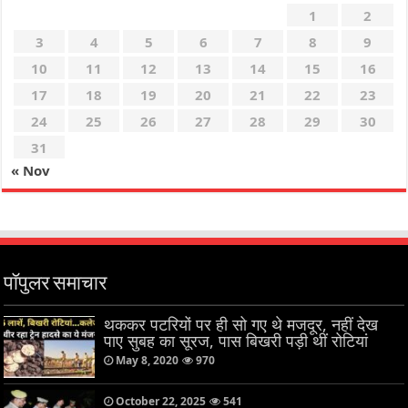
1
2
3
4
5
6
7
8
9
10
11
12
13
14
15
16
17
18
19
20
21
22
23
24
25
26
27
28
29
30
31
« Nov
पॉपुलर समाचार
थककर पटरियों पर ही सो गए थे मजदूर, नहीं देख
पाए सुबह का सूरज, पास बिखरी पड़ी थीं रोटियां
May 8, 2020
970
October 22, 2025
541